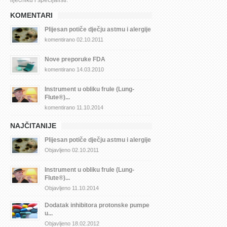
liječniku i specijalisti.
KOMENTARI
Plijesan potiče dječju astmu i alergije
komentirano 02.10.2011
Nove preporuke FDA
komentirano 14.03.2010
Instrument u obliku frule (Lung-
Flute®)...
komentirano 11.10.2014
NAJČITANIJE
Plijesan potiče dječju astmu i alergije
Objavljeno 02.10.2011
Instrument u obliku frule (Lung-
Flute®)...
Objavljeno 11.10.2014
Dodatak inhibitora protonske pumpe 
u...
Objavljeno 18.02.2012