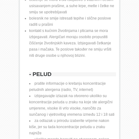
usisavanjem prašine, a suhe krpe, metle i četke ne 
smiju se upotrebljavati
bolesnik ne smije istresati tepihe i slične poslove 
raditi u prašini
kontakt s kućnim životinjama i pticama se mora 
izbjegavati. Alergičari moraju osobito propustiti 
čišćenje životinjskih kaveza. Izbjegavati četkanje 
pasa i mačaka. Te poslove također ne smiju vršiti 
niti druge osobe u njihovoj blizini.
- PELUD 
pratite informacije o kretanju koncentracije 
peludnih alergena (radio, TV, internet) 
izbjegavajte izlazak na otvoreno ukoliko su 
koncentracije peluda u zraku na koje ste alergični 
umjerene, visoke ili vrlo visoke, naročito za 
sunčanog i vjetrovitog vremena između 12 i 18 sati
za odlazak u prirodu izaberite vrijeme nakon 
kiše, jer su tada koncentracije peluda u zraku 
najniže