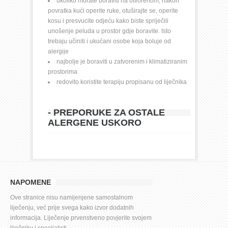
ukoliko morate boraviti na otvorenom, nakon 
povratka kući operite ruke, otuširajte se, operite 
kosu i presvucite odjeću kako biste spriječili 
unošenje peluda u prostor gdje boravite. Isto 
trebaju učiniti i ukućani osobe koja boluje od 
alergije
najbolje je boraviti u zatvorenim i klimatiziranim 
prostorima
redovito koristite terapiju propisanu od liječnika
- PREPORUKE ZA OSTALE 
ALERGENE USKORO
NAPOMENE
Ove stranice nisu namijenjene samostalnom 
liječenju, već prije svega kako izvor dodatnih 
informacija. Liječenje prvenstveno povjerite svojem 