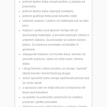
jednom tjedno treba usisati prašinu iz jastuka od 
pokućstva
jednom tjedno treba mijenjati posteljinu
jednom godišnje treba prati krevetne deke
odabrati zavjese i zastore od materijala koji se lako 
peru.
madraci i jastuci pod glavom moraju biti od 
spužvastog materijala, a krevetni pokrivači (deke) iz 
umjetnih vlakana. Za presvlake se izabire laneno 
platno. Za madrace presvlake od plastike ili 
gumirane.
izbjegavati madrace od morske trave, krevete od 
pernatih popluna i deka od ovčje vune i devine 
dlake.
i drugi kreveti u istom prostoru se moraju "sanirati" 
(dječji kreveti i krevet bračnog druga)
zidovi spavaćih soba moraju sadržavati premaz koji 
se može oprati
u spavaćoj sobi ne smije biti pod od tepisona niti 
tepisi pod krevetom
za jastuke na pokućstvu preporuča se umjetno 
punjenje i glatke presvlake
čišćenje se mora vršiti isključivo s vlažnim i čestim 