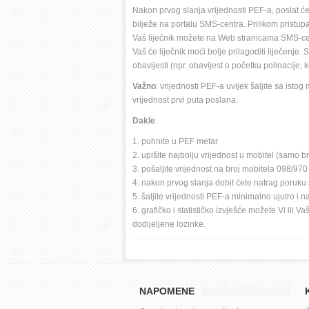
Nakon prvog slanja vrijednosti PEF-a, poslat ć
bilježe na portalu SMS-centra. Prilikom pristupan
Vaš liječnik možete na Web stranicama SMS-cen
Vaš će liječnik moći bolje prilagoditi liječenj
obavijesti (npr. obavijest o početku polinacije, k
Važno
: vrijednosti PEF-a uvijek šaljite sa istog
vrijednost prvi puta poslana.
Dakle
:
1. puhnite u PEF metar 
2. upišite najbolju vrijednost u mobitel (samo 
3. pošaljite vrijednost na broj mobitela 098/970 
4. nakon prvog slanja dobit ćete natrag poruku 
5. šaljite vrijednosti PEF-a minimalno ujutro i n
6. grafičko i statističko izvješće možete Vi ili
dodijeljene lozinke. 
NAPOMENE