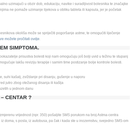
ualno uzimajući u obzir dob, edukaciju, navike i suradljivost bolesnika te značajke 
jima ne pomaže uzimanje lijekova u obliku tableta ili kapsula, jer je početak 
lesnikova okoliša može se spriječiti pogoršanje astme, te omogućiti liječenje 
re možete pročitati ovdje
. 
EM SIMPTOMA.
okazatelje prisustva bolesti koji nam omogućuju još bolji uvid u težinu te stupanj 
gućuje lakšu reviziju terapije i samim time postizanje bolje kontrole bolesti. 
, suhi kašalj, zviždanje pri disanju, gušenje u naporu 
d jutro zbog otežanog disanja ili kašlja 
 uzetih u jednom danu
 – CENTAR ?
mjerenu vrijednost (npr. 350) pošaljite SMS porukom na broj Astma-centra 
 iz doma, s posla, iz autobusa, pa čak i kada ste u inozemstvu, svejedno SMS-om 