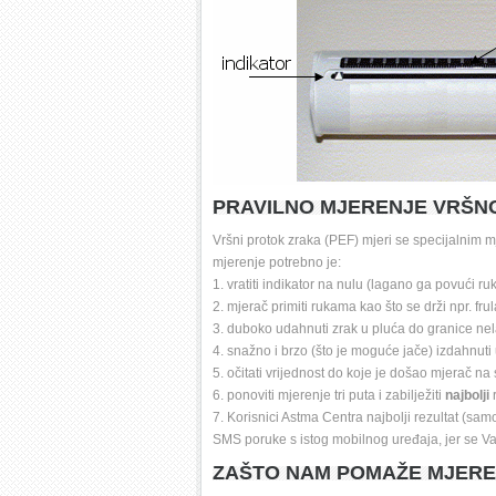
PRAVILNO MJERENJE VRŠN
Vršni protok zraka (PEF) mjeri se specijalnim mj
mjerenje potrebno je:
1. vratiti indikator na nulu (lagano ga povući ruk
2. mjerač primiti rukama kao što se drži npr. frul
3. duboko udahnuti zrak u pluća do granice ne
4. snažno i brzo (što je moguće jače) izdahnuti
5. očitati vrijednost do koje je došao mjerač na s
6. ponoviti mjerenje tri puta i zabilježiti 
najbolji
r
7. Korisnici Astma Centra najbolji rezultat (sam
SMS poruke s istog mobilnog uređaja, jer se Va
ZAŠTO NAM POMAŽE MJEREN