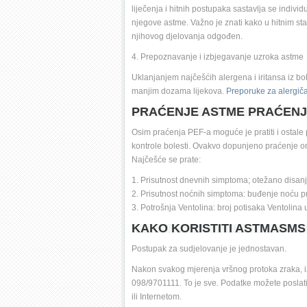
liječenja i hitnih postupaka sastavlja se individ
njegove astme. Važno je znati kako u hitnim stan
njihovog djelovanja odgođen. 
4. Prepoznavanje i izbjegavanje uzroka astme 
Uklanjanjem najčešćih alergena i iritansa iz bo
manjim dozama lijekova. 
Preporuke za alergiča
PRAĆENJE ASTME PRAĆENJ
Osim praćenja PEF-a moguće je pratiti i ostale p
kontrole bolesti. Ovakvo dopunjeno praćenje omo
Najčešće se prate: 
1. Prisutnost dnevnih simptoma; otežano disanje
2. Prisutnost noćnih simptoma: buđenje noću pre
3. Potrošnja Ventolina: broj potisaka Ventolina
KAKO KORISTITI ASTMASMS
Postupak za sudjelovanje je jednostavan.
Nakon svakog mjerenja vršnog protoka zraka, iz
098/9701111. To je sve. Podatke možete poslati
ili Internetom. 