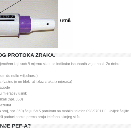
OG PROTOKA ZRAKA.
eračem koji sadrži mjernu skalu te indikator ispuhanih vrijednosti. Za dobro 
om do nulte vrijednosti) 
a (važno je ne blokirati izlaz zraka iz mjerača) 
lagode 
 u mjeračev usnik 
kali (npr. 350) 
ezultat
o broj, npr. 350) šalju SMS porukom na mobilni telefon 098/9701111. Uvijek šaljite 
ši podaci pamte prema broju telefona s kojeg stižu.
JE PEF-A? 