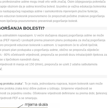
ju profesionalne astme mogu imati vrlo velik značaj. Osim izbjegavanja pokretača 
apije obzirom da je astma kronična bolest. Izuzetno je važna edukacija bolesnika 
 nastupajućeg napadaja astme i samokontrola mjerenjem plućne funkcije, 
obro educiran bolesnik pravovremeno će prepoznati početne znakove pogoršanja 
anom liječenja pravovremeno prevenirati pogoršanje bolesti.
OGORŠANJA BOLESTI?
va astmatskim napadajem. U većni slučajeva stupanj pogoršanja astme se može 
ka (PEF mjerač) i postupiti prema pisanom planu postupaka za slučaj pogoršanja 
 procjeniti educiran bolesnik s astmom. U suprotnom će to učiniti liječnik. 
i pisani plan postupaka u pogoršanju astme, obično se preporuča slijedeće: 
 - 80% očekivanih vrijednosti, preporuča se povisiti dozu inhalacijskih lijekova za 
se s liječnikom narednih dana; 
ijednosti ili manja od 150 (l/min), preporuča se uzeti 2 udaha salbutamola 
oć
. 
og protoka zraka
". To je mala, jednostavna naprava, kojom bolesnik sam može 
ine protoka zraka kroz dišne putove u izdisaju. Izmjerene vrijednosti se 
sti za pojedinu osobu. Očekivane vrijednosti definirane su prema dobi, tjelesnoj 
vrijednosti PEF-a se smanjuju.