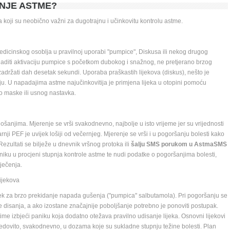
NJE ASTME? 
koji su neobično važni za dugotrajnu i učinkovitu kontrolu astme. 
icinskog osoblja u pravilnoj uporabi "pumpice", Diskusa ili nekog drugog 
kladiti aktivaciju pumpice s početkom dubokog i snažnog, ne pretjerano brzog 
adržati dah desetak sekundi. Uporaba praškastih lijekova (diskus), nešto je 
ju. U napadajima astme najučinkovitija je primjena lijeka u otopini pomoću 
o maske ili usnog nastavka. 
ošanjima. Mjerenje se vrši svakodnevno, najbolje u isto vrijeme jer su vrijednosti 
i PEF je uvijek lošiji od večernjeg. Mjerenje se vrši i u pogoršanju bolesti kako 
ezultati se bilježe u dnevnik vršnog protoka ili 
šalju SMS porukom u AstmaSMS 
niku u procjeni stupnja kontrole astme te nudi podatke o pogoršanjima bolesti, 
ječenja. 
jekova 
jek za brzo prekidanje napada gušenja ("pumpica" salbutamola). Pri pogoršanju se 
 disanja, a ako izostane značajnije poboljšanje potrebno je ponoviti postupak. 
ime izbjeći paniku koja dodatno otežava pravilno udisanje lijeka. Osnovni lijekovi 
 redovito, svakodnevno, u dozama koje su sukladne stupnju težine bolesti. Plan 