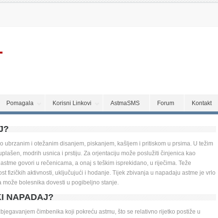
Pomagala
Korisni Linkovi
AstmaSMS
Forum
Kontakt
J?
ubrzanim i otežanim disanjem, piskanjem, kašljem i pritiskom u prsima. U težim 
ašen, modrih usnica i prstiju. Za orjentaciju može poslužiti činjenica kao 
astme govori u rečenicama, a onaj s teškim isprekidano, u riječima. Teže 
fizičkih aktivnosti, uključujući i hodanje. Tijek zbivanja u napadaju astme je vrlo 
a može bolesnika dovesti u pogibeljno stanje. 
KI NAPADAJ?
bjegavanjem čimbenika koji pokreću astmu, što se relativno rijetko postiže u 