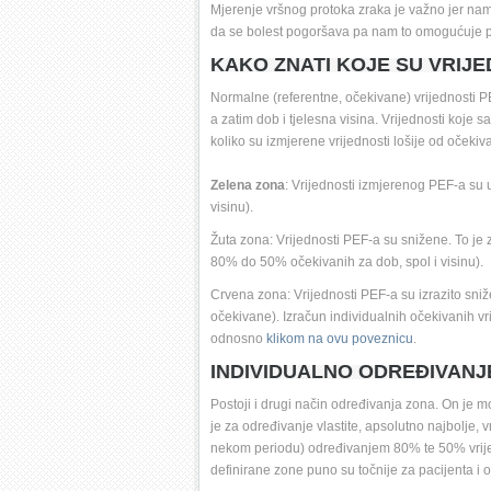
Mjerenje vršnog protoka zraka je važno jer na
da se bolest pogoršava pa nam to omogućuje pra
KAKO ZNATI KOJE SU VRIJ
Normalne (referentne, očekivane) vrijednosti P
a zatim dob i tjelesna visina. Vrijednosti koje
koliko su izmjerene vrijednosti lošije od očekiv
Zelena zona
: Vrijednosti izmjerenog PEF-a su
visinu). 
Žuta zona:
Vrijednosti PEF-a su snižene. To je z
80% do 50% očekivanih za dob, spol i visinu).
Crvena zona:
Vrijednosti PEF-a su izrazito sniž
očekivane). Izračun individualnih očekivanih vri
odnosno 
klikom na ovu poveznicu
. 
INDIVIDUALNO ODREĐIVANJE
Postoji i drugi način određivanja zona. On je m
je za određivanje vlastite, apsolutno najbolje, 
nekom periodu) određivanjem 80% te 50% vrijednos
definirane zone puno su točnije za pacijenta i