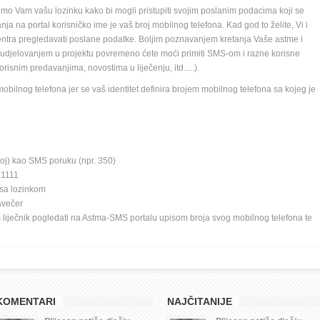
emo Vam vašu lozinku kako bi mogli pristupiti svojim poslanim podacima koji se 
ja na portal korisničko ime je vaš broj mobilnog telefona. Kad god to želite, Vi i 
tra pregledavati poslane podatke. Boljim poznavanjem kretanja Vaše astme i 
e. Sudjelovanjem u projektu povremeno ćete moći primiti SMS-om i razne korisne 
orisnim predavanjima, novostima u liječenju, itd.....). 
 mobilnog telefona jer se vaš identitet definira brojem mobilnog telefona sa kojeg je 
broj) kao SMS poruku (npr. 350)
1111 
sa lozinkom 
avečer 
 Vaš liječnik pogledati na Astma-SMS portalu upisom broja svog mobilnog telefona te 
KOMENTARI
NAJČITANIJE