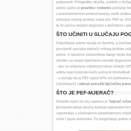
potpunosti. Prilagodbe okoliša, osobito u sluča
astme važno je 
pravilno
i 
redovito
uzimanje ter
o pravovremenom prepoznavanju ranih znakova
odnosno vršnog protoka zraka (tzv. PEF-a). D
te će prema ranijem dogovoru s liječnikom i pl
ŠTO UČINITI U SLUČAJU P
Pogoršanje astme razvija se danima, a završa
procijeniti uporaba mjerača vršnog protoka zra
astme. U idealnim okolnostima stanje može dobro
Ukoliko sa svojim liječnikom nemate dogovoren
- ako se izmjerena vrijednost nalazi između 50%
astmu koje bolesnik inače uzima te konzultirati 
- u slučaju da je PEF ispod 50% od očekivane vr
(Ventolina®) i 
odmah potražiti liječničku pom
ŠTO JE PEF-MJERAČ?
Hrvatski naziv za ovu napravu je "
mjerač vršn
procijeniti stanje plućne funkcije mjerenjem brz
uspoređuju s očekivanom (predviđenom) vrijedno
visini i spolu bolesnika. Pri pogoršanju astme 