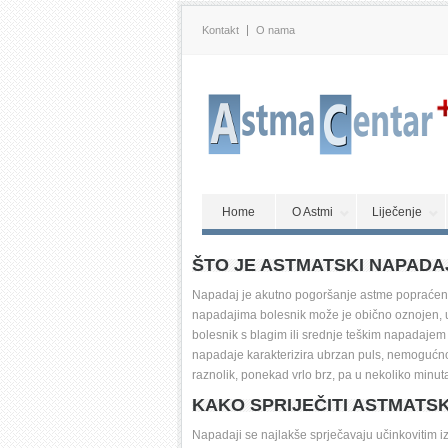
Kontakt
O nama
Home
O Astmi
Liječenje
ŠTO JE ASTMATSKI NAPADA
Napadaj je akutno pogoršanje astme popraćeno 
napadajima bolesnik može je obično oznojen, upl
bolesnik s blagim ili srednje teškim napadajem 
napadaje karakterizira ubrzan puls, nemogućnost 
raznolik, ponekad vrlo brz, pa u nekoliko minut
KAKO SPRIJEČITI ASTMATS
Napadaji se najlakše sprječavaju učinkovitim iz