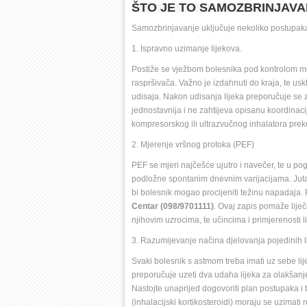
ŠTO JE TO SAMOZBRINJAVA
Samozbrinjavanje uključuje nekoliko postupaka 
1. Ispravno uzimanje lijekova.
Postiže se vježbom bolesnika pod kontrolom med
raspršivača. Važno je izdahnuti do kraja, te us
udisaja. Nakon udisanja lijeka preporučuje se z
jednostavnija i ne zahtijeva opisanu koordinaci
kompresorskog ili ultrazvučnog inhalatora prek
2. Mjerenje vršnog protoka (PEF) 
PEF se mjeri najčešće ujutro i navečer, te u pog
podložne spontanim dnevnim varijacijama. Jutarnj
bi bolesnik mogao procijeniti težinu napadaja. R
Centar (098/9701111)
. Ovaj zapis pomaže liječ
njihovim uzrocima, te učincima i primjerenosti li
3. Razumijevanje načina djelovanja pojedinih li
Svaki bolesnik s astmom treba imati uz sebe li
preporučuje uzeti dva udaha lijeka za olakšanje
Nastojte unaprijed dogovoriti plan postupaka i t
(inhalacijski kortikosteroidi) moraju se uzimati