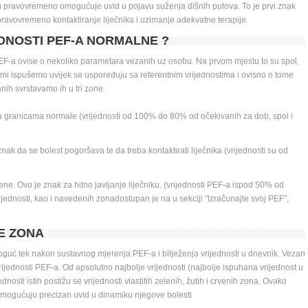
m pravovremeno omogućuje uvid u pojavu suženja dišnih putova. To je prvi znak 
vovremeno kontaktiranje liječnika i uzimanje adekvatne terapije. 
EDNOSTI PEF-A NORMALNE ?
EF-a ovise o nekoliko parametara vezanih uz osobu. Na prvom mjestu to su spol, 
 sami ispušemo uvijek se uspoređuju sa referentnim vrijednostima i ovisno o tome 
anih svrstavamo ih u tri zone.
 u granicama normale (vrijednosti od 100% do 80% od očekivanih za dob, spol i 
nak da se bolest pogoršava te da treba kontaktirati liječnika (vrijednosti su od 
ene. Ovo je znak za hitno javljanje liječniku. (vrijednosti PEF-a ispod 50% od 
jednosti, kao i navedenih zonadostupan je na u sekciji "Izračunajte svoj PEF", 
 ZONA 
oguć tek nakon sustavnog mjerenja PEF-a i bilježenja vrijednosti u dnevnik. Vezan 
vrijednosti PEF-a. Od apsolutno najbolje vrijednosti (najbolje ispuhana vrijednost u 
ti istih postižu se vrijednosti vlastitih zelenih, žutih i crvenih zona. Ovako 
 omogućuju precizan uvid u dinamiku njegove bolesti 